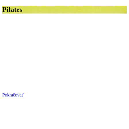
Pilates
Skupinové cvičenie
Skupinové cvičenie
Začnite s pilates v skupinových cvičeniach a užijete si spoločnú
atmosféru.
Pokračovať