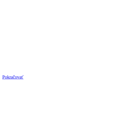
Pilates pre mužov
Pilates pre mužov
Spevniť telo? Získať pružný svalový systém? Zlepšiť kvalitu života?
Začnite už dnes.
Pokračovať