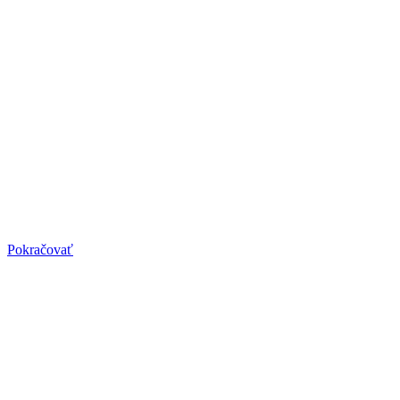
Individuálne cvičenie
Individuálne cvičenie
Chcete začať naplno a dosiahnuť zmenu čím skôr? Individuálne
cvičenie je potom pre vás.
Pokračovať