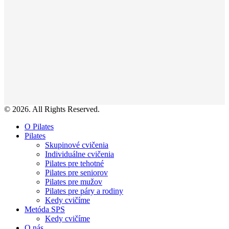
© 2026. All Rights Reserved.
O Pilates
Pilates
Skupinové cvičenia
Individuálne cvičenia
Pilates pre tehotné
Pilates pre seniorov
Pilates pre mužov
Pilates pre páry a rodiny
Kedy cvičíme
Metóda SPS
Kedy cvičíme
O nás