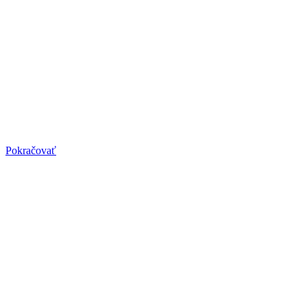
Pilates pre páry a rodiny
Pilates pre páry a rodiny
Poďte spoločne urobiť niečo pre svoje zdravie. Cvičenia vám pôjdu
jedna radosť.
Pokračovať