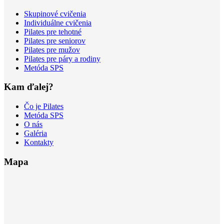
Skupinové cvičenia
Individuálne cvičenia
Pilates pre tehotné
Pilates pre seniorov
Pilates pre mužov
Pilates pre páry a rodiny
Metóda SPS
Kam ďalej?
Čo je Pilates
Metóda SPS
O nás
Galéria
Kontakty
Mapa