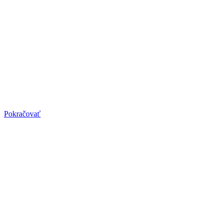
Pilates pre tehotné
Pilates pre tehotné
Vhodné pre fyziologickú tehotnosť. Prebieha individuálne podľa
jednotlivých trimestrov.
Pokračovať