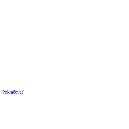
Pilates pre seniorov
Pilates pre seniorov
Nikdy nie je neskoro začať. Práve teraz budete mať viac času,
urobiť niečo pre seba.
Pokračovať