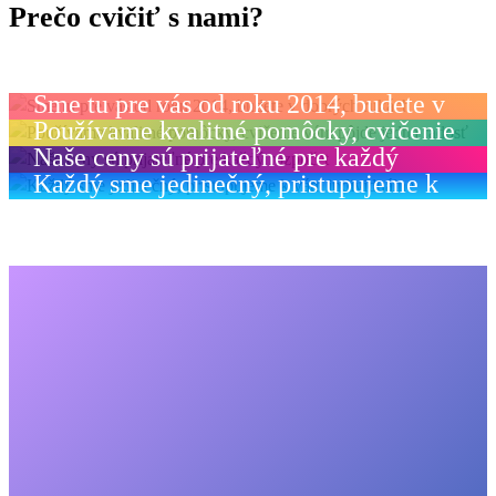
Prečo cvičiť s nami?
Sme tu pre vás od roku 2014, budete v
Používame kvalitné pomôcky, cvičenie
dobrých rukách
Naše ceny sú prijateľné pre každý
vám pôjde jedna radosť
Každý sme jedinečný, pristupujeme k
rozpočet
vám individuálne
Metóda SPS – hra podľa prísnych
pravidiel, ktoré však nie je zložité
dodržiavať.