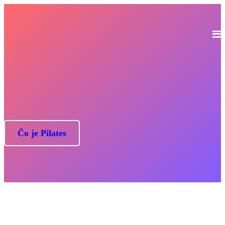
Objavte život bez bolesti
Čo je Pilates