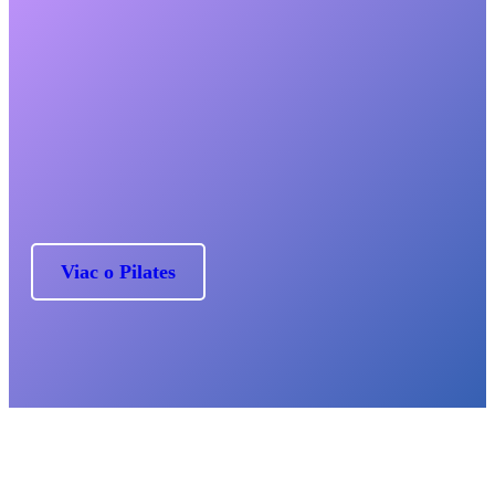
Po desiatich cvičeniach rozdiel
cítite, po ďalších desiatich ho
vidíte a po tridsiatich máte nové
telo.
Joseph Hubertus Pilates
Viac o Pilates